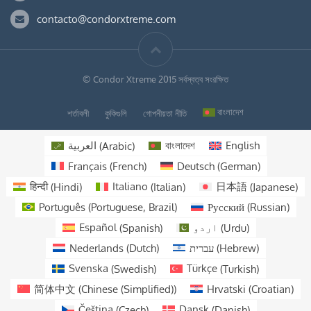
contacto@condorxtreme.com
© Condor Xtreme 2015 সর্বস্বত্ব সংরক্ষিত
বাংলাদেশ
শর্তাবলী
কুকিগুলি
গোপনীয়তা নীতি
العربية
(
Arabic
)
বাংলাদেশ
English
Français
(
French
)
Deutsch
(
German
)
हिन्दी
(
Hindi
)
Italiano
(
Italian
)
日本語
(
Japanese
)
Português
(
Portuguese, Brazil
)
Русский
(
Russian
)
Español
(
Spanish
)
اردو
(
Urdu
)
Nederlands
(
Dutch
)
עברית
(
Hebrew
)
Svenska
(
Swedish
)
Türkçe
(
Turkish
)
简体中文
(
Chinese (Simplified)
)
Hrvatski
(
Croatian
)
Čeština
(
Czech
)
Dansk
(
Danish
)