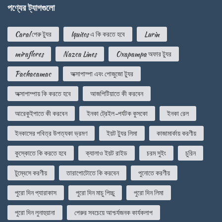
পণ্যের ট্যাগগুলো
Caral পেরু ট্যুর
Iquitos এ কি করতে হবে
Lurin
miraflores
Nazca Lines
Oxapampa অফার ট্যুর
Pachacamac
অক্সাপাম্পা এবং পোজুজো ট্যুর
অক্সাপাম্পায় কি করতে হবে
আজপিটিয়াতে কী করবেন
আরেকুইপাতে কী করবেন
ইনকা ট্রেইল-পর্যটক কুসকো
ইনকা রেল
ইনকাসের পবিত্র উপত্যকা ভ্রমণ
ইয়ট ট্যুর লিমা
কাজামার্কায় করণীয়
কুস্কোতে কি করতে হবে
ক্যালাও ইয়ট রাইড
চরম সুইং
চুরিন
টুম্বেসে করণীয়
তারাপোটোতে কি করবেন
পুনোতে করণীয়
পুরো দিন প্যারাকাস
পুরো দিন মাচু পিচ্চু
পুরো দিন লিমা
পুরো দিন লুনাহুয়ানা
পেরুর সবচেয়ে আশ্চর্যজনক কার্যকলাপ