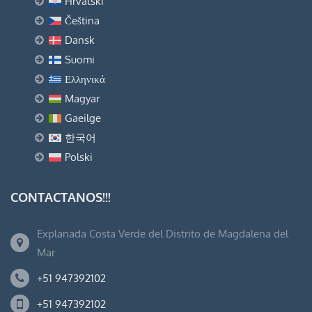
Hrvatski
Čeština
Dansk
Suomi
Ελληνικά
Magyar
Gaeilge
한국어
Polski
CONTACTANOS!!!
Explanada Costa Verde del Distrito de Magdalena del
Mar
+51 947392102
+51 947392102