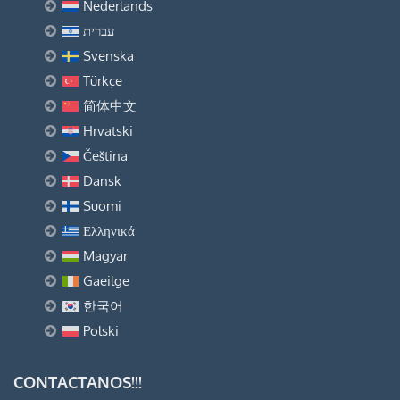
Nederlands
עברית
Svenska
Türkçe
简体中文
Hrvatski
Čeština
Dansk
Suomi
Ελληνικά
Magyar
Gaeilge
한국어
Polski
CONTACTANOS!!!