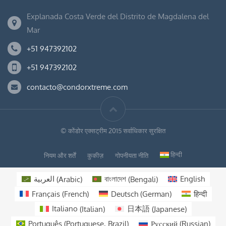
Explanada Costa Verde del Distrito de Magdalena del
Mar
+51 947392102
+51 947392102
contacto@condorxtreme.com
© कोंडोर एक्सट्रीम 2015 सर्वाधिकार सुरक्षित
हिन्दी
नियम और शर्तें
कुकीज़
गोपनीयता नीति
العربية
(
Arabic
)
বাংলাদেশ
(
Bengali
)
English
Français
(
French
)
Deutsch
(
German
)
हिन्दी
Italiano
(
Italian
)
日本語
(
Japanese
)
Português
(
Portuguese, Brazil
)
Русский
(
Russian
)