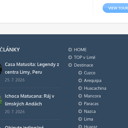
byla:
cena
VIEW TOU
S/ 2
je:
S/ 18
 ČLÁNKY
HOME
TOP v Limě
Casa Matusita: Legendy z
Destinace
centra Limy, Peru
Cuzco
25. 7. 2026
Arequipa
Huacachina
Ichoca Matucana: Ráj v
Mancora
limských Andách
Paracas
Nazca
20. 7. 2026
Lima
Huaraz
Objevte jedinečné