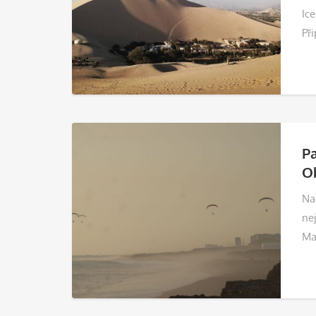
Ic
Při
Pa
Ob
Na
nej
Ma