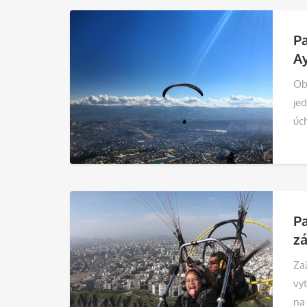
Pa
A
Ob
jed
úc
Pa
zá
Zaž
vy
na