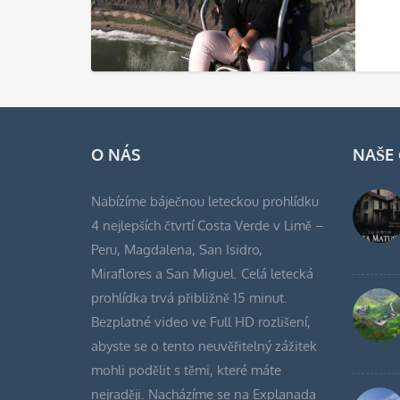
O NÁS
NAŠE
Nabízíme báječnou leteckou prohlídku
4 nejlepších čtvrtí Costa Verde v Limě –
Peru, Magdalena, San Isidro,
Miraflores a San Miguel. Celá letecká
prohlídka trvá přibližně 15 minut.
Bezplatné video ve Full HD rozlišení,
abyste se o tento neuvěřitelný zážitek
mohli podělit s těmi, které máte
nejraději. Nacházíme se na Explanada