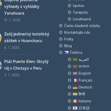
Iquitos
výhledy z vyhlídky
Tarapoto
Yanahuara
Lunahuaná
19. 7. 2026
Často kladené otázky
Kontaktujte nás
Zažij jedinečný turistický
Fotky
zážitek v Huanchacu
Blog
6. 7. 2026
Čeština
العربية
Pláž Puerto Eten: Skrytý
বাংলাদেশ
ráj v Chiclayu v Peru
English
3. 7. 2026
Français
Deutsch
हिन्दी
Italiano
日本語