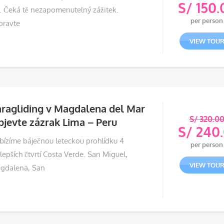
S/
150.
e. Čeká tě nezapomenutelný zážitek.
Půvo
per person
pravte
cena
Aktu
byla:
cena
VIEW TOU
S/ 18
je:
S/ 15
ragliding v Magdalena del Mar
S/
320.0
jevte zázrak Lima – Peru
S/
240
Půvo
bízíme báječnou leteckou prohlídku 4
per person
cena
Aktu
lepších čtvrtí Costa Verde. San Miguel,
byla:
cena
VIEW TOU
gdalena, San
S/ 3
je:
S/ 2