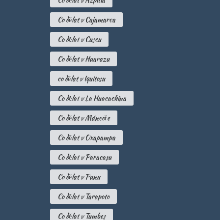
Co dělat v Azpitia
Co dělat v Cajamarca
Co dělat v Cuscu
Co dělat v Huarazu
co dělat v Iquitosu
Co dělat v La Huacachina
Co dělat v Máncoře
Co dělat v Oxapampa
Co dělat v Paracasu
Co dělat v Punu
Co dělat v Tarapoto
Co dělat v Tumbes