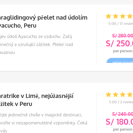
raglidingový přelet nad údolím
5.00 / 17 revi
yacucho, Peru
S/
280.0
jev údolí Ayacucho ze vzduchu. Zažij
S/
250.
inečný a vzrušující zážitek. Přeleť nad
Půvo
per person
hvatnou
cena
Aktu
byla:
cena
VIEW TOU
S/ 2
je:
S/ 2
ratrike v Limě, nejúžasnější
5.00 / 2 revi
žitek v Peru
S/
240.0
ijte jedinečné chvíle v magické destinaci,
S/
180.
tvořte si nezapomenutelné vzpomínky. Čeká
Půvo
per person
 vás
cena
Aktu