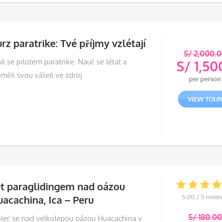
S/ 1
rz paratrike: Tvé příjmy vzlétají
S/
2,000.0
ň se pilotem paratrike. Nauč se létat a
S/
1,50
Půvo
eměň svou vášeň ve zdroj
per person
cena
Aktu
byla:
cena
VIEW TOU
S/ 2
je:
S/ 1
et paraglidingem nad oázou
5.00 / 5 revi
acachina, Ica – Peru
S/
180.00
oleť se nad velkolepou oázou Huacachina v