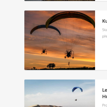
Ku
Sta
př
L
Hu
Pr