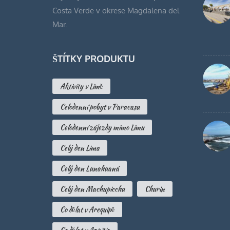
Costa Verde v okrese Magdalena del
Mar.
ŠTÍTKY PRODUKTU
Aktivity v Limě
Celodenní pobyt v Paracasu
Celodenní zájezdy mimo Limu
Celý den Lima
Celý den Lunahuaná
Celý den Machupicchu
Churin
Co dělat v Arequipě