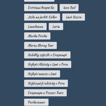
Extrémní houpačka
Inca Rail
Jízda na jachtě Callao
Linie Nazca
Lunahuana
Lurin
Machu Picchu
Maras Moray Tour
Nabídky zájezdů v Oxapampě
Nejlepší Aktivity v Limě v Peru
Nejlepší muzea v Limě
Nejúžasnější aktivity v Peru
Oxapampa a Pozuzo Tours
Pachacamac