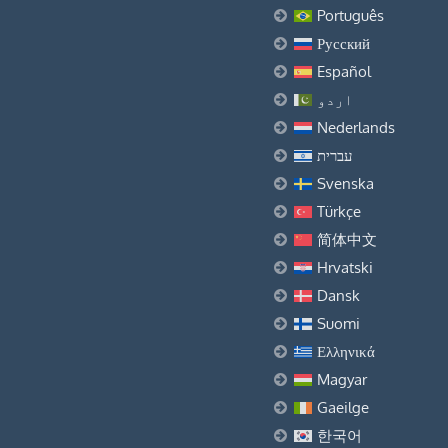
Português
Русский
Español
اردو
Nederlands
עברית
Svenska
Türkçe
简体中文
Hrvatski
Dansk
Suomi
Ελληνικά
Magyar
Gaeilge
한국어