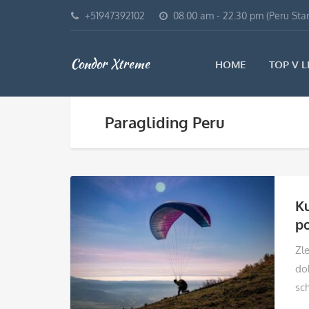
+51947392102
08.00 am - 22.30 pm (Peru Sta
Condor Xtreme
HOME
TOP V L
Paragliding Peru
Ku
po
Zle
do
sc