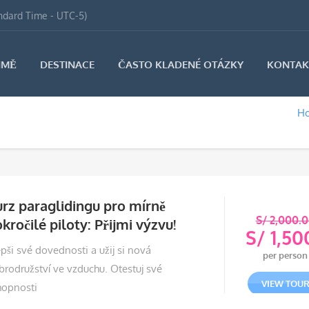
ndard Time - UTC-5)
IMĚ
DESTINACE
ČASTO KLADENÉ OTÁZKY
KONTAK
H
rz paraglidingu pro mírně
S/
2,000.0
kročilé piloty: Přijmi výzvu!
S/
1,50
Půvo
pši své dovednosti a užij si nová
per person
cena
Aktu
brodružství ve vzduchu. Otestuj své
byla:
cena
VIEW TOU
hopnosti
S/ 2
je: