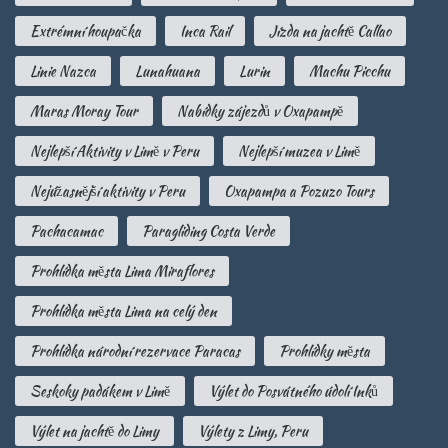
Extrémní houpačka
Inca Rail
Jízda na jachtě Callao
Linie Nazca
Lunahuana
Lurin
Machu Picchu
Maras Moray Tour
Nabídky zájezdů v Oxapampě
Nejlepší Aktivity v Limě v Peru
Nejlepší muzea v Limě
Nejúžasnější aktivity v Peru
Oxapampa a Pozuzo Tours
Pachacamac
Paragliding Costa Verde
Prohlídka města Lima Miraflores
Prohlídka města Lima na celý den
Prohlídka národní rezervace Paracas
Prohlídky města
Seskoky padákem v Limě
Výlet do Posvátného údolí Inků
Výlet na jachtě do Limy
Výlety z Limy, Peru