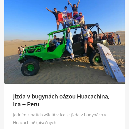
Jízda v bugynách oázou Huacachina,
Ica – Peru
Jedním z našich výletů v Ice je jízda v bugynách v
Huacachině (písečných