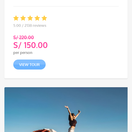
5.00 / 2138 reviews
S/
220.00
S/
150.00
Původní
per person
cena
Aktuální
byla:
cena
VIEW TOUR
S/ 220.00.
je:
S/ 150.00.