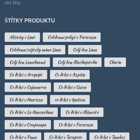
del Mar.
ŠTÍTKY PRODUKTU
Aktivity v Limě
Celodenní pobyt v Paracasu
Celodenní zájezdy mimo Limu
Celý den Lima
Celý den Lunahuaná
Celý den Machupicchu
Churin
Co dělat v Arequipě
Co dělat v Azpitia
Co dělat v Cajamarca
Co dělat v Cuscu
Co dělat v Huarazu
co dělat v Iquitosu
Co dělat v La Huacachina
Co dělat v Máncoře
Co dělat v Oxapampa
Co dělat v Paracasu
Co dělat v Punu
Co dělat v Tarapoto
Co dělat v Tumbes