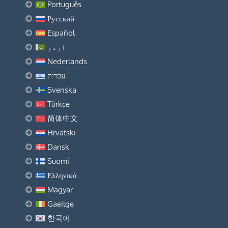
Português
Русский
Español
اردو
Nederlands
עברית
Svenska
Türkçe
简体中文
Hrvatski
Dansk
Suomi
Ελληνικά
Magyar
Gaeilge
한국어