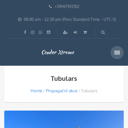
+51947392102
08.00 am - 22.30 pm (Peru Standard Time - UTC-5)
Condor Xtreme
Tubulars
Home
Propagační akce
Tubulars