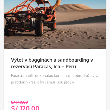
Výlet v bugginách a sandboarding v
rezervaci Paracas, Ica – Peru
Paracas nabízí dokonalou kombinaci dobrodružství a
přírodních krás, díky čemuž jsou jízdy v
S/
140.00
S/
120.00
Původní