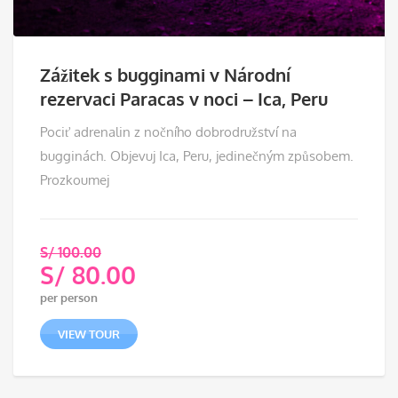
Zážitek s bugginami v Národní
rezervaci Paracas v noci – Ica, Peru
Pociť adrenalin z nočního dobrodružství na
bugginách. Objevuj Ica, Peru, jedinečným způsobem.
Prozkoumej
S/
100.00
S/
80.00
Původní
per person
cena
Aktuální
byla:
cena
VIEW TOUR
S/ 100.00.
je:
S/ 80.00.