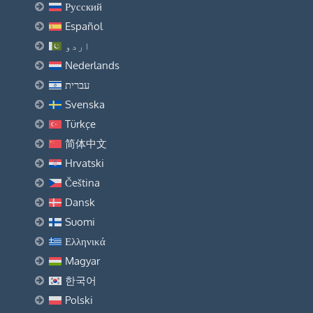
Русский
Español
اردو
Nederlands
עברית
Svenska
Türkçe
简体中文
Hrvatski
Čeština
Dansk
Suomi
Ελληνικά
Magyar
한국어
Polski