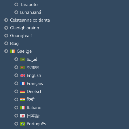
Tarapoto
Lunahuaná
Ceisteanna coitianta
Glaoigh orainn
Grianghraif
Blag
Gaeilge
العربية
বাংলাদেশ
English
Français
Deutsch
हिन्दी
Italiano
日本語
Português