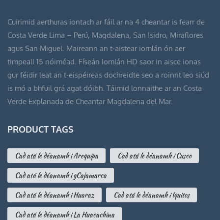
Cuirimid aerthuras iontach ar fáil ar na 4 cheantar is fearr de
Costa Verde Lima – Perú, Magdalena, San Isidro, Miraflores
agus San Miguel. Maireann an t-aistear iomlán ón aer
timpeall 15 nóiméad. Físeán Iomlán HD saor in aisce ionas
gur féidir leat an t-eispéireas dochreidte seo a roinnt leo siúd
is mó a bhfuil grá agat dóibh. Táimid lonnaithe ar an Costa
Verde Explanada de Cheantar Magdalena del Mar.
PRODUCT TAGS
Cad atá le déanamh i Arequipa
Cad atá le déanamh i Cusco
Cad atá le déanamh i gCajamarca
Cad atá le déanamh i Huaraz
Cad atá le déanamh i Iquitos
Cad atá le déanamh i La Huacachina