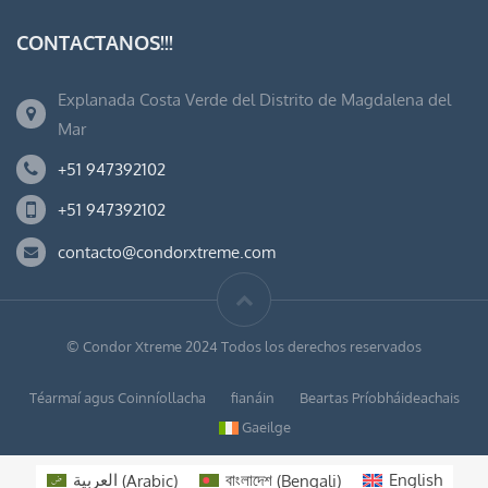
CONTACTANOS!!!
Explanada Costa Verde del Distrito de Magdalena del
Mar
+51 947392102
+51 947392102
contacto@condorxtreme.com
© Condor Xtreme 2024 Todos los derechos reservados
Téarmaí agus Coinníollacha
fianáin
Beartas Príobháideachais
Gaeilge
العربية
(
Arabic
)
বাংলাদেশ
(
Bengali
)
English