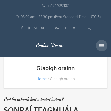
+51947392102
08.00 am - 22.30 pm (Peru Standard Time - UTC-5)
Condor Xtreme
Glaoigh orainn
Home
Glaoigh orainn
Cad ba mhaith leat a insint dúinn?
SONRAÍ TEAGMHÁLA