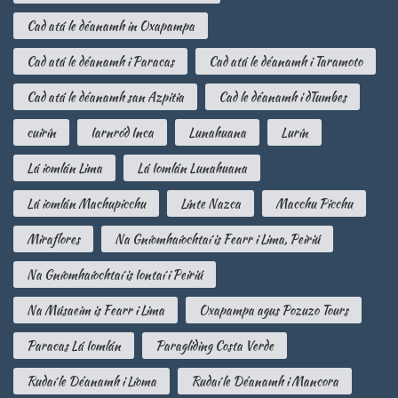
Cad atá le déanamh in Oxapampa
Cad atá le déanamh i Paracas
Cad atá le déanamh i Taramoto
Cad atá le déanamh san Azpitia
Cad le déanamh i dTumbes
cuirín
Iarnród Inca
Lunahuana
Lurín
Lá iomlán Lima
Lá Iomlán Lunahuana
Lá iomlán Machupicchu
Línte Nazca
Macchu Picchu
Miraflores
Na Gníomhaíochtaí is Fearr i Lima, Peiriú
Na Gníomhaíochtaí is Iontaí i Peiriú
Na Músaeim is Fearr i Lima
Oxapampa agus Pozuzo Tours
Paracas Lá Iomlán
Paragliding Costa Verde
Rudaí le Déanamh i Líoma
Rudaí le Déanamh i Mancora