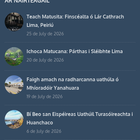
ÁR NAIRTEAGAIL
Teach Matusita: Finscéalta ó Lár Cathrach
Lima, Peiriú
25 de July de 2026
Ichoca Matucana: Párthas i Sléibhte Lima
20 de July de 2026
Faigh amach na radharcanna uathúla ó
Mhíoradóir Yanahuara
19 de July de 2026
Bí Beo san Eispéireas Uathúil Turasóireachta i
Huanchaco
6 de July de 2026