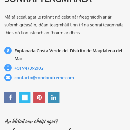
Má tá scéal agat le roinnt nó ceist nár freagraíodh ar ár
suíomh gréasáin, déan teagmháil linn trí na sonraí teagmhála
thíos nó líon isteach an fhoirm ar dheis.
Explanada Costa Verde del Distrito de Magdalena del
Mar
+51 947392102
contacto@condorxtreme.com
An bhfuil aon cheist agat?