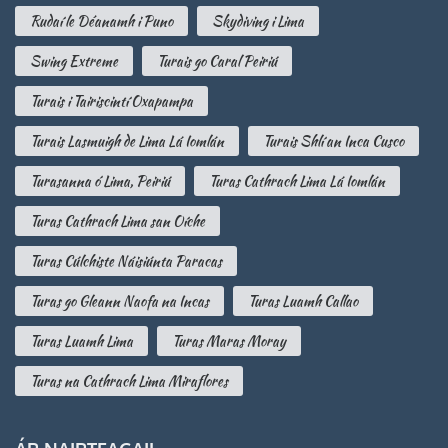
Rudaí le Déanamh i Puno
Skydiving i Lima
Swing Extreme
Turais go Caral Peiriú
Turais i Tairiscintí Oxapampa
Turais Lasmuigh de Lima Lá Iomlán
Turais Shlí an Inca Cusco
Turasanna ó Lima, Peiriú
Turas Cathrach Lima Lá Iomlán
Turas Cathrach Lima san Oíche
Turas Cúlchiste Náisiúnta Paracas
Turas go Gleann Naofa na Incas
Turas Luamh Callao
Turas Luamh Lima
Turas Maras Moray
Turas na Cathrach Lima Miraflores