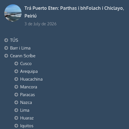
Trá Puerto Eten: Parthas i bhFolach i Chiclayo,
Peiriú
3 de July de 2026
TÚS
Barr i Lima
Ceann Scríbe
Cusco
Arequipa
Huacachina
Mancora
Paracas
Nazca
Lima
Huaraz
Iquitos