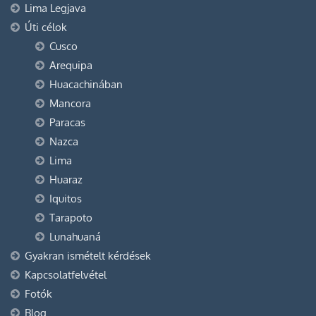
Lima Legjava
Úti célok
Cusco
Arequipa
Huacachinában
Mancora
Paracas
Nazca
Lima
Huaraz
Iquitos
Tarapoto
Lunahuaná
Gyakran ismételt kérdések
Kapcsolatfelvétel
Fotók
Blog