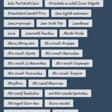
Inka Trail túrák Cusco
Kirándulás az inkák Szent Völgyébe
Kirándulások Limából Peru
Lima legjobb múzeumai
Lima programjai
Lima Yacht Trip
Lunahuana
Lurin
Látnivalók Punóban
Machu Picchu
Maras Moray túra
Mi a teendő Arequipa
Mi a teendő Azpitia
Mi a teendő Huarazban
Mi a teendő La Huacachina
Mi a teendő Oxapampa
Mi a teendő Paracasban
Mi a teendő Tarapoto
Miraflores
Mit csinálj Máncorán
Mit csinálj Tumbesben
mit lehet csinálni Iquitosban
Mit tegyek Cusco-ban
Nazca vonalak