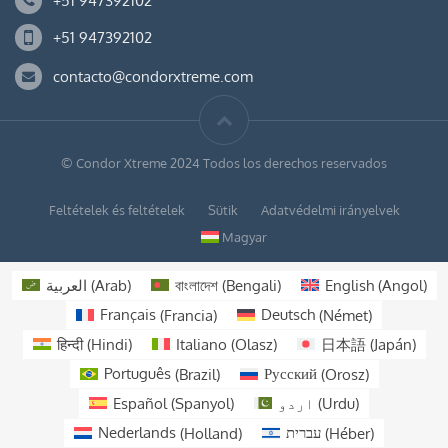
+51 947392102
+51 947392102
contacto@condorxtreme.com
© Condor Xtreme 2024 Todos los derechos reservados
Feltételek és feltételek
Sütik
Adatvédelmi irányelvek
Magyar
العربية
(
Arab
)
বাংলাদেশ
(
Bengali
)
English
(
Angol
)
Français
(
Francia
)
Deutsch
(
Német
)
हिन्दी
(
Hindi
)
Italiano
(
Olasz
)
日本語
(
Japán
)
Português
(
Brazil
)
Русский
(
Orosz
)
Español
(
Spanyol
)
اردو
(
Urdu
)
Nederlands
(
Holland
)
עברית
(
Héber
)