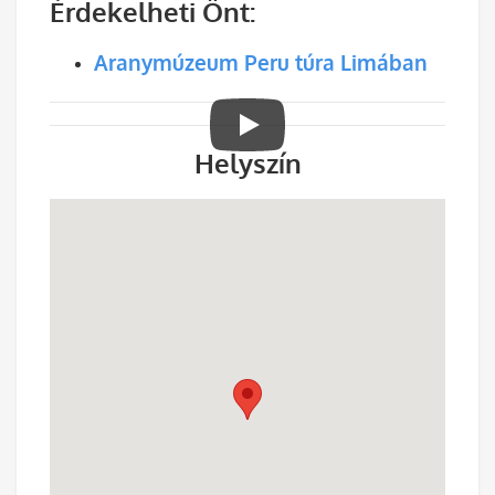
Érdekelheti Önt:
Aranymúzeum Peru túra Limában
Helyszín