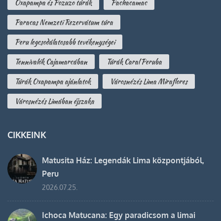
Oxapampa és Pozuzo túrák
Pachacamac
Paracas Nemzeti Rezervátum túra
Peru legcsodálatosabb tevékenységei
Tennivalók Cajamarcában
Túrák Caral Peruba
Túrák Oxapampa ajánlatok
Városnézés Lima Miraflores
Városnézés Limában éjszaka
CIKKEINK
Matusita Ház: Legendák Lima központjából,
Peru
2026.07.25.
Ichoca Matucana: Egy paradicsom a limai