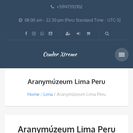
+51947392102
08.00 am - 22.30 pm (Peru Standard Time - UTC-5)
Condor Xtreme
Aranymúzeum Lima Peru
Home
Lima
Aranymúzeum Lima Peru
Aranymúzeum Lima Peru