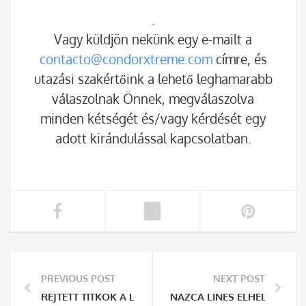
.
Vagy küldjön nekünk egy e-mailt a
contacto@condorxtreme.com
címre, és
utazási szakértőink a lehető leghamarabb
válaszolnak Önnek, megválaszolva
minden kétségét és/vagy kérdését egy
adott kirándulással kapcsolatban.
PREVIOUS POST
NEXT POST
REJTETT TITKOK A LIMAI KATAKOMBÁKBAN, PERUBAN
NAZCA LINES ELHELYEZKED