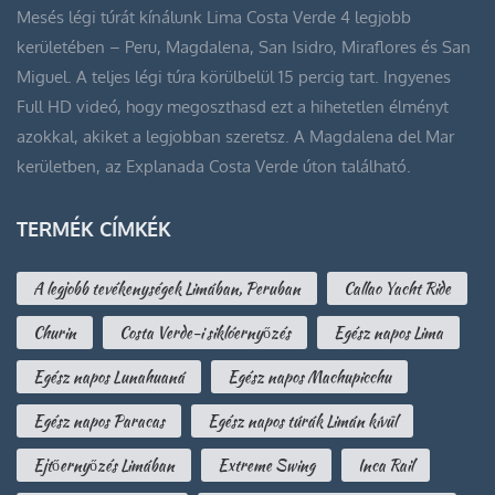
Mesés légi túrát kínálunk Lima Costa Verde 4 legjobb
kerületében – Peru, Magdalena, San Isidro, Miraflores és San
Miguel. A teljes légi túra körülbelül 15 percig tart. Ingyenes
Full HD videó, hogy megoszthasd ezt a hihetetlen élményt
azokkal, akiket a legjobban szeretsz. A Magdalena del Mar
kerületben, az Explanada Costa Verde úton található.
TERMÉK CÍMKÉK
A legjobb tevékenységek Limában, Peruban
Callao Yacht Ride
Churin
Costa Verde-i siklóernyőzés
Egész napos Lima
Egész napos Lunahuaná
Egész napos Machupicchu
Egész napos Paracas
Egész napos túrák Limán kívül
Ejtőernyőzés Limában
Extreme Swing
Inca Rail