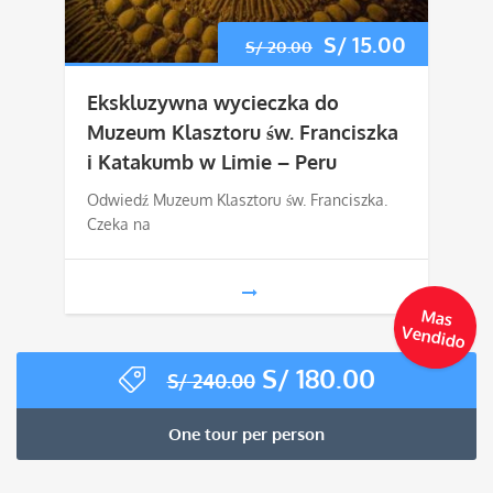
Pierwotna
S/
15.00
Aktualn
S/
20.00
cena
cena
Ekskluzywna wycieczka do
wynosiła:
wynosi:
Muzeum Klasztoru św. Franciszka
i Katakumb w Limie – Peru
S/ 20.00.
S/ 15.00
Odwiedź Muzeum Klasztoru św. Franciszka.
1
2
3
…
414
Czeka na
M
as
Vendido
Pierwotna
S/
180.00
Aktualna
S/
240.00
cena
cena
wynosiła:
wynosi:
One tour per person
S/ 240.00.
S/ 180.00