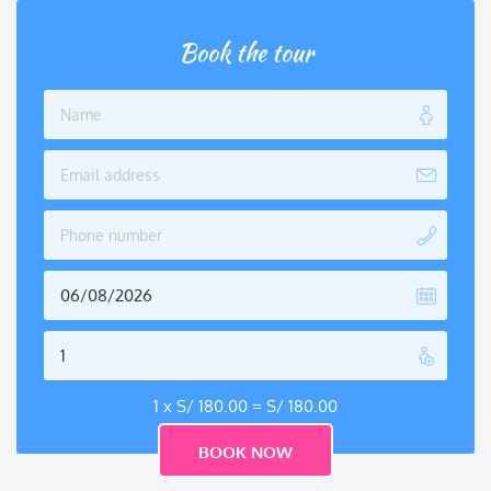
Book the tour
1 x
S/
180.00
=
S/
180.00