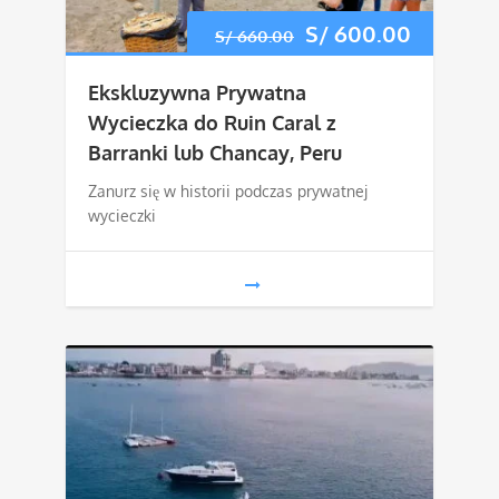
Pierwotna
S/
600.00
Aktualn
S/
660.00
cena
cena
Ekskluzywna Prywatna
wynosiła:
wynosi:
Wycieczka do Ruin Caral z
Barranki lub Chancay, Peru
S/ 660.00.
S/ 600.
Zanurz się w historii podczas prywatnej
wycieczki