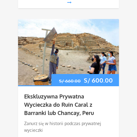
Pierwotna
S/
600.00
Aktualn
S/
660.00
cena
cena
Ekskluzywna Prywatna
wynosiła:
wynosi:
Wycieczka do Ruin Caral z
Barranki lub Chancay, Peru
S/ 660.00.
S/ 600.
Zanurz się w historii podczas prywatnej
wycieczki