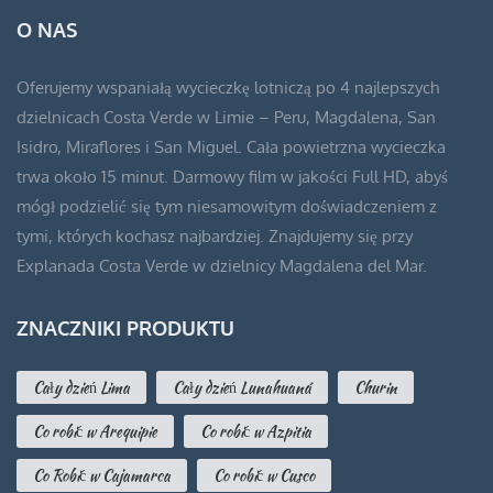
wynosiła:
wynosi:
O NAS
S/ 90.00.
S/ 60.00.
Oferujemy wspaniałą wycieczkę lotniczą po 4 najlepszych
dzielnicach Costa Verde w Limie – Peru, Magdalena, San
Isidro, Miraflores i San Miguel. Cała powietrzna wycieczka
trwa około 15 minut. Darmowy film w jakości Full HD, abyś
mógł podzielić się tym niesamowitym doświadczeniem z
tymi, których kochasz najbardziej. Znajdujemy się przy
Explanada Costa Verde w dzielnicy Magdalena del Mar.
ZNACZNIKI PRODUKTU
Cały dzień Lima
Cały dzień Lunahuaná
Churin
Co robić w Arequipie
Co robić w Azpitia
Co Robić w Cajamarca
Co robić w Cusco