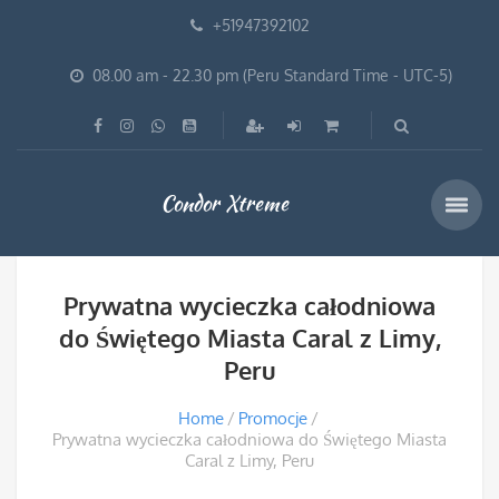
+51947392102
08.00 am - 22.30 pm (Peru Standard Time - UTC-5)
Condor Xtreme
Prywatna wycieczka całodniowa
do Świętego Miasta Caral z Limy,
Peru
Home
Promocje
Prywatna wycieczka całodniowa do Świętego Miasta
Caral z Limy, Peru