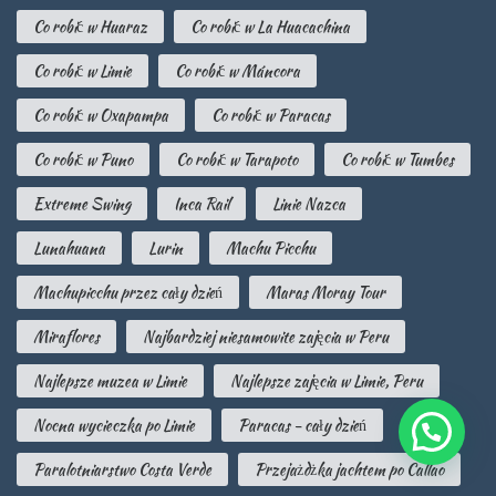
Co robić w Huaraz
Co robić w La Huacachina
Co robić w Limie
Co robić w Máncora
Co robić w Oxapampa
Co robić w Paracas
Co robić w Puno
Co robić w Tarapoto
Co robić w Tumbes
Extreme Swing
Inca Rail
Linie Nazca
Lunahuana
Lurin
Machu Picchu
Machupicchu przez cały dzień
Maras Moray Tour
Miraflores
Najbardziej niesamowite zajęcia w Peru
Najlepsze muzea w Limie
Najlepsze zajęcia w Limie, Peru
Nocna wycieczka po Limie
Paracas - cały dzień
Paralotniarstwo Costa Verde
Przejażdżka jachtem po Callao