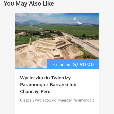
You May Also Like
Pierwotna
S/
90.00
Aktualn
S/
100.00
cena
cena
Wycieczka do Twierdzy
wynosiła:
wynosi:
Paramonga z Barranki lub
Chancay, Peru
S/ 100.00.
S/ 90.00
Ciesz się wycieczką do Twierdzy Paramonga z